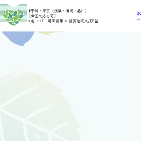
>
HOME
9月 2025
神奈川・東京（横浜・川崎・品川）
【全国対応も可】
H
在宅 × IT・動画編集 × 就労継続支援B型