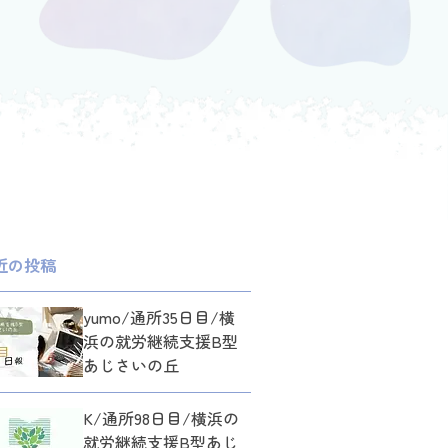
近の投稿
yumo/通所35日目/横
浜の就労継続支援B型
あじさいの丘
K/通所98日目/横浜の
就労継続支援B型あじ