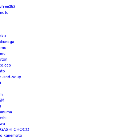
isfree353
moto
1
aku
okunaga
imo
eru
uton
co.cco
ato
o-and-soup
i
m
SM
a
anuma
ashi
wa
IGASHI CHOCO
no kanemoto