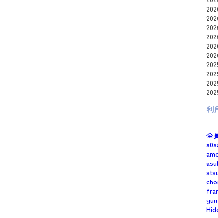
20
20
20
20
20
20
20
20
20
20
利
全
a0s
am
asu
ats
cho
fra
gum
Hid