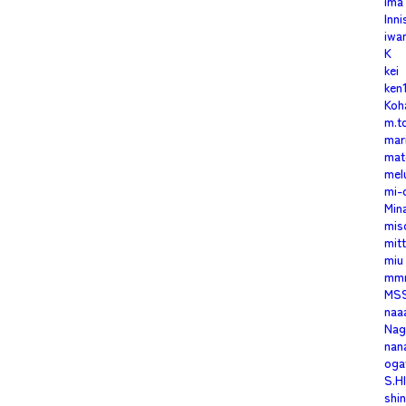
ima
Inn
iwa
K
kei
ken
Koh
m.t
mar
mat
mel
mi-
Min
mis
mitt
miu
mm
MS
naa
Nag
nan
oga
S.H
shi