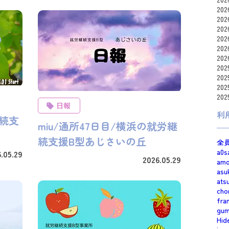
20
20
20
20
20
20
20
20
20
20
日報
利
継続支
miu/通所47日目/横浜の就労継
続支援B型あじさいの丘
全
a0s
.05.29
2026.05.29
am
asu
ats
cho
fra
gum
Hid