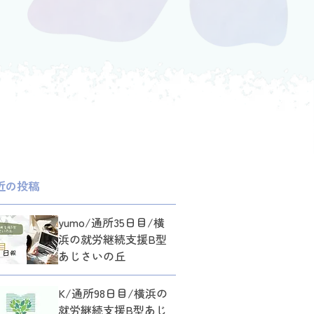
近の投稿
yumo/通所35日目/横
浜の就労継続支援B型
あじさいの丘
K/通所98日目/横浜の
就労継続支援B型あじ