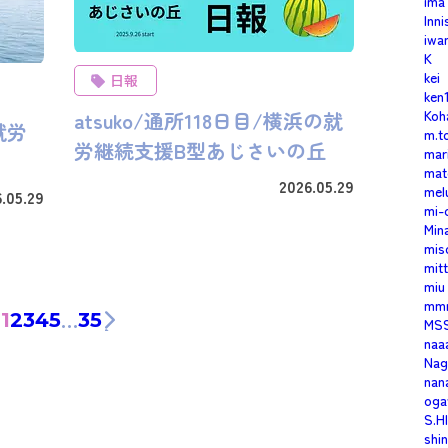
ima
Inn
iwa
K
kei
日報
ken
Koh
atsuko/通所118日目/横浜の就
就労
m.t
労継続支援B型あじさいの丘
mar
mat
2026.05.29
mel
.05.29
mi-
Min
mis
mitt
miu
mm
…
1
2
3
4
5
35
MS
naa
Nag
nan
oga
S.H
shi