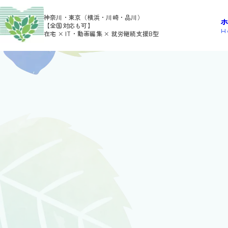
>
HOME
5月 2026
神奈川・東京（横浜・川崎・品川）
【全国対応も可】
H
在宅 × IT・動画編集 × 就労継続支援B型