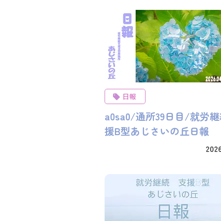
日報
a0sa0/通所39日目/就労
援B型あじさいの丘日報
2026