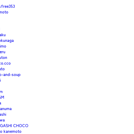
isfree353
moto
1
aku
okunaga
imo
eru
uton
co.cco
ato
o-and-soup
i
m
SM
a
anuma
ashi
wa
IGASHI CHOCO
no kanemoto