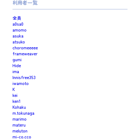
利用者一覧
全員
a0sa0
amomo
asuka
atsuko
choromeeeee
frameweaver
gumi
Hide
ima
Innisfree353
iwamoto
K
kei
ken1
Kohaku
m.tokunaga
marimo
materu
meluton
mi-co.cco