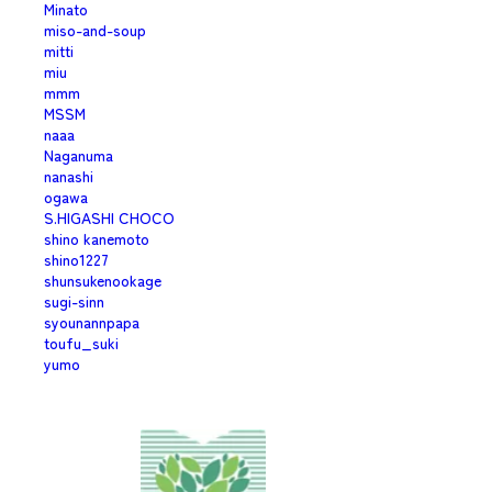
Minato
miso-and-soup
mitti
miu
mmm
MSSM
naaa
Naganuma
nanashi
ogawa
S.HIGASHI CHOCO
shino kanemoto
shino1227
shunsukenookage
sugi-sinn
syounannpapa
toufu_suki
yumo