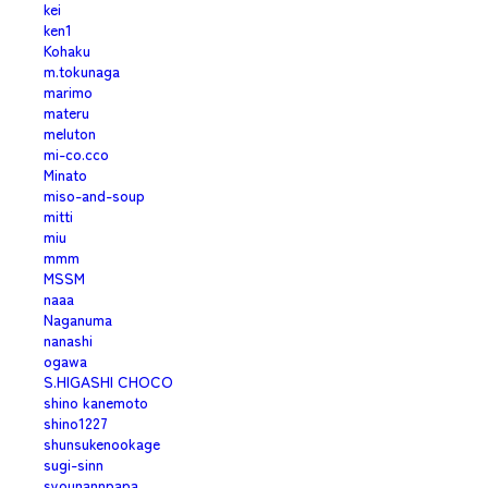
kei
ken1
Kohaku
m.tokunaga
marimo
materu
meluton
mi-co.cco
Minato
miso-and-soup
mitti
miu
mmm
MSSM
naaa
Naganuma
nanashi
ogawa
S.HIGASHI CHOCO
shino kanemoto
shino1227
shunsukenookage
sugi-sinn
syounannpapa