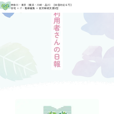
>
神奈川・東京（横浜・川崎・品川）
【全国対応も可】
HOME
3月 2026
在宅 × IT・動画編集 × 就労継続支援B型