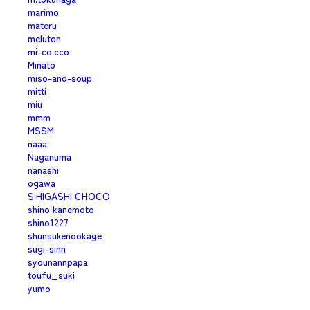
marimo
materu
meluton
mi-co.cco
Minato
miso-and-soup
mitti
miu
mmm
MSSM
naaa
Naganuma
nanashi
ogawa
S.HIGASHI CHOCO
shino kanemoto
shino1227
shunsukenookage
sugi-sinn
syounannpapa
toufu_suki
yumo