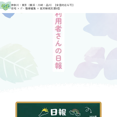
>
>
神奈川・東京（横浜・川崎・品川）
【全国対応も可】
HOME
11月 2025
ページ 15
在宅 × IT・動画編集 × 就労継続支援B型