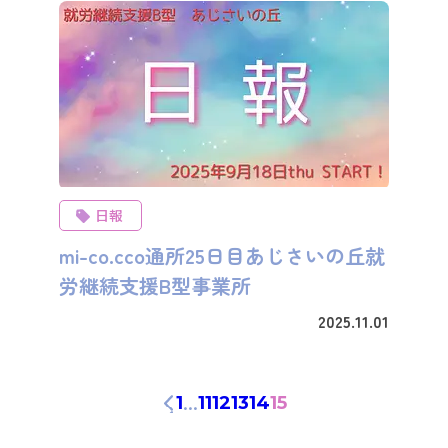
日報
mi-co.cco通所25日目あじさいの丘就
労継続支援B型事業所
2025.11.01
…
1
11
12
13
14
15