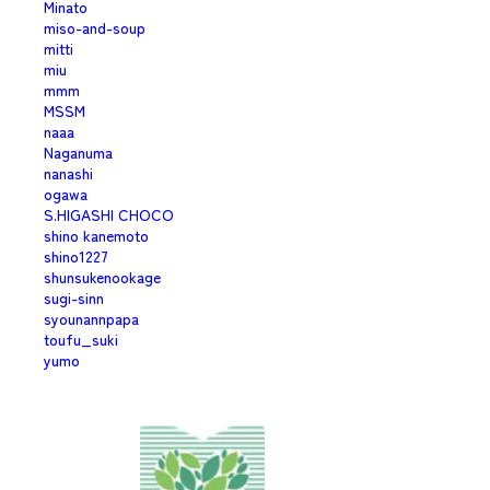
Minato
miso-and-soup
mitti
miu
mmm
MSSM
naaa
Naganuma
nanashi
ogawa
S.HIGASHI CHOCO
shino kanemoto
shino1227
shunsukenookage
sugi-sinn
syounannpapa
toufu_suki
yumo