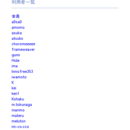
利用者一覧
全員
a0sa0
amomo
asuka
atsuko
choromeeeee
frameweaver
gumi
Hide
ima
Innisfree353
iwamoto
K
kei
ken1
Kohaku
m.tokunaga
marimo
materu
meluton
mi-co.cco