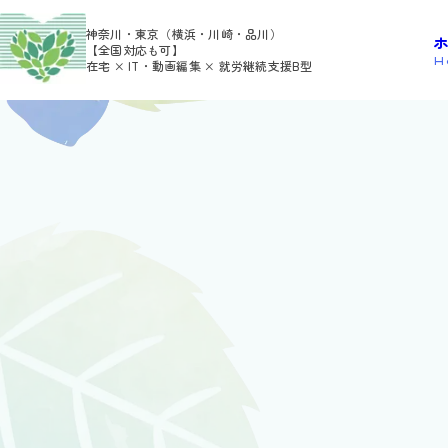
>
>
HOME
利用者さんの日報
atsuk
神奈川・東京（横浜・川崎・品川）
【全国対応も可】
H
在宅 × IT・動画編集 × 就労継続支援B型