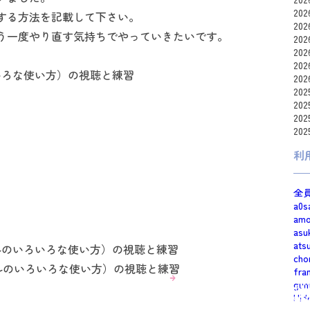
20
する方法を記載して下さい。
20
う一度やり直す気持ちでやっていきたいです。
20
20
20
いろな使い方）の視聴と練習
20
20
20
20
20
利
全
a0s
am
asu
ats
トツールのいろいろな使い方）の視聴と練習
cho
ストツールのいろいろな使い方）の視聴と練習
fra
gum
Hid