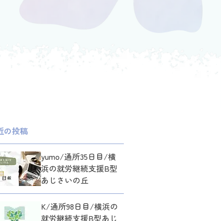
近の投稿
yumo/通所35日目/横
浜の就労継続支援B型
あじさいの丘
K/通所98日目/横浜の
就労継続支援B型あじ