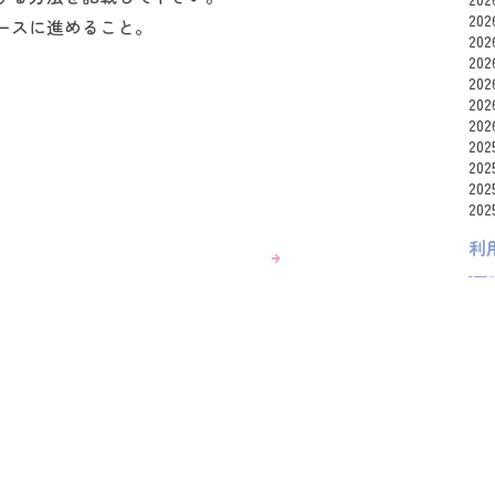
20
ースに進めること。
20
20
20
20
20
20
20
20
20
利
全
a0s
am
asu
ats
cho
の作成
fra
gum
2026年1月21日
投稿者： admin_ajisai
Hid