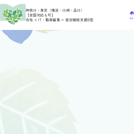
>
>
HOME
利用者さんの日報
admin
神奈川・東京（横浜・川崎・品川）
【全国対応も可】
H
在宅 × IT・動画編集 × 就労継続支援B型