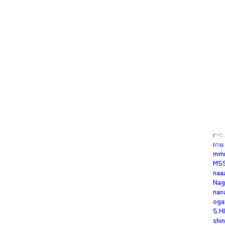
ima
Inn
次の投稿へ
iwa
K
kei
ken
Koh
m.t
mar
mat
mel
mi-
Min
mis
mitt
miu
mm
MS
naa
Nag
nan
oga
S.H
shi