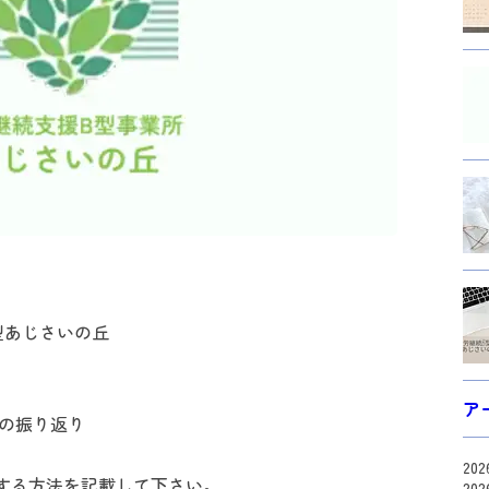
B型あじさいの丘
ア
スの振り返り
20
する方法を記載して下さい。
20