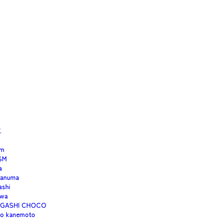
isfree353
moto
1
aku
okunaga
imo
eru
uton
co.cco
ato
o-and-soup
i
m
SM
a
anuma
ashi
wa
IGASHI CHOCO
no kanemoto