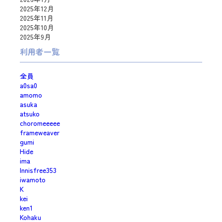
2025年12月
2025年11月
2025年10月
2025年9月
利用者一覧
全員
a0sa0
amomo
asuka
atsuko
choromeeeee
frameweaver
gumi
Hide
ima
Innisfree353
iwamoto
K
kei
ken1
Kohaku