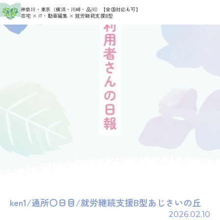
>
>
神奈川・東京（横浜・川崎・品川）
【全国対応も可】
HOME
利用者さんの日報
admin_ajisai
在宅 × IT・動画編集 × 就労継続支援B型
ken1/通所〇日目/就労継続支援B型あじさいの丘
2026.02.10