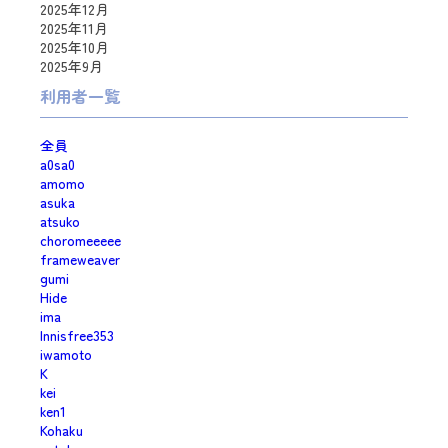
2025年12月
2025年11月
2025年10月
2025年9月
利用者一覧
全員
a0sa0
amomo
asuka
atsuko
choromeeeee
frameweaver
gumi
Hide
ima
Innisfree353
iwamoto
K
kei
ken1
Kohaku