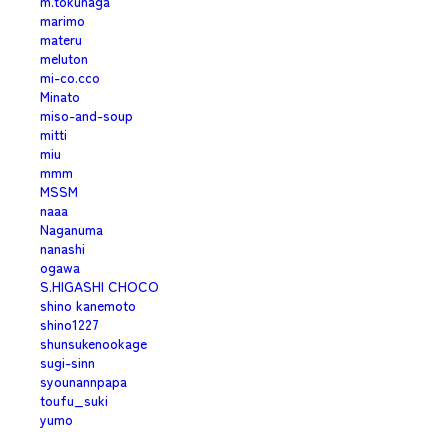
m.tokunaga
marimo
materu
meluton
mi-co.cco
Minato
miso-and-soup
mitti
miu
mmm
MSSM
naaa
Naganuma
nanashi
ogawa
S.HIGASHI CHOCO
shino kanemoto
shino1227
shunsukenookage
sugi-sinn
syounannpapa
toufu_suki
yumo