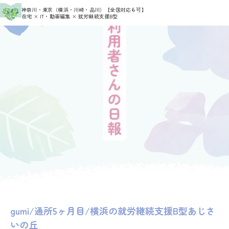
>
>
神奈川・東京（横浜・川崎・品川）
【全国対応も可】
HOME
利用者さんの日報
gumi
在宅 × IT・動画編集 × 就労継続支援B型
gumi/通所5ヶ月目/横浜の就労継続支援B型あじさ
いの丘