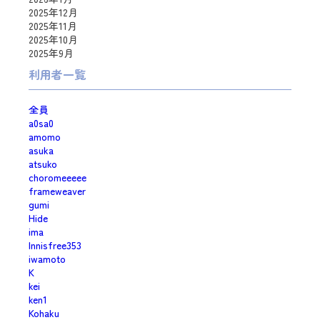
2025年12月
2025年11月
2025年10月
2025年9月
利用者一覧
全員
a0sa0
amomo
asuka
atsuko
choromeeeee
frameweaver
gumi
Hide
ima
Innisfree353
iwamoto
K
kei
ken1
Kohaku