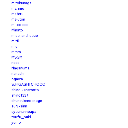
m.tokunaga
marimo
materu
meluton
mi-co.cco
Minato
miso-and-soup
mitti
miu
mmm
MSSM
naaa
Naganuma
nanashi
ogawa
S.HIGASHI CHOCO
shino kanemoto
shino1227
shunsukenookage
sugi-sinn
syounannpapa
toufu_suki
yumo