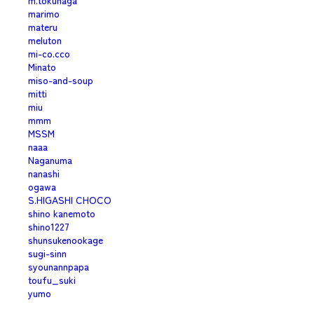
m.tokunaga
marimo
materu
meluton
mi-co.cco
Minato
miso-and-soup
mitti
miu
mmm
MSSM
naaa
Naganuma
nanashi
ogawa
S.HIGASHI CHOCO
shino kanemoto
shino1227
shunsukenookage
sugi-sinn
syounannpapa
toufu_suki
yumo