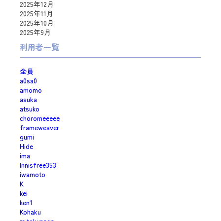
2025年12月
2025年11月
2025年10月
2025年9月
利用者一覧
全員
a0sa0
amomo
asuka
atsuko
choromeeeee
frameweaver
gumi
Hide
ima
Innisfree353
iwamoto
K
kei
ken1
Kohaku