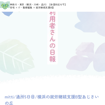
>
>
神奈川・東京（横浜・川崎・品川）
【全国対応も可】
HOME
利用者さんの日報
mitti
在宅 × IT・動画編集 × 就労継続支援B型
mitti/通所5日目/横浜の就労継続支援B型あじさい
の丘