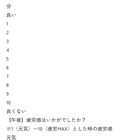
分
良い
1
2
3
4
5
6
7
8
9
10
良くない
【午後】疲労感はいかがでしたか？
※1（元気）〜10（疲労MAX）とした時の疲労感
元気