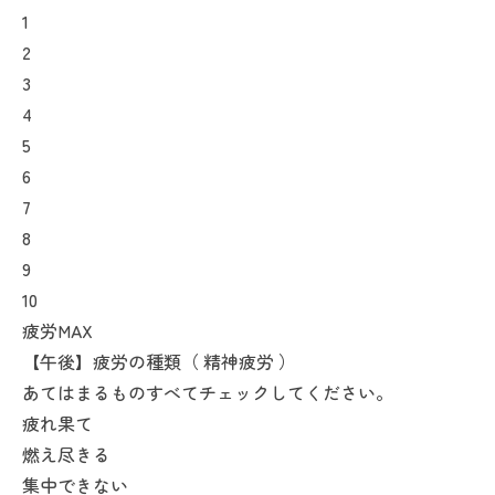
1
2
3
4
5
6
7
8
9
10
疲労MAX
【午後】疲労の種類（ 精神疲労 ）
あてはまるものすべてチェックしてください。
疲れ果て
燃え尽きる
集中できない