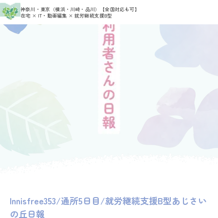
>
>
神奈川・東京（横浜・川崎・品川）
【全国対応も可】
HOME
利用者さんの日報
admin_ajisai
在宅 × IT・動画編集 × 就労継続支援B型
Innisfree353/通所5日目/就労継続支援B型あじさい
の丘日報