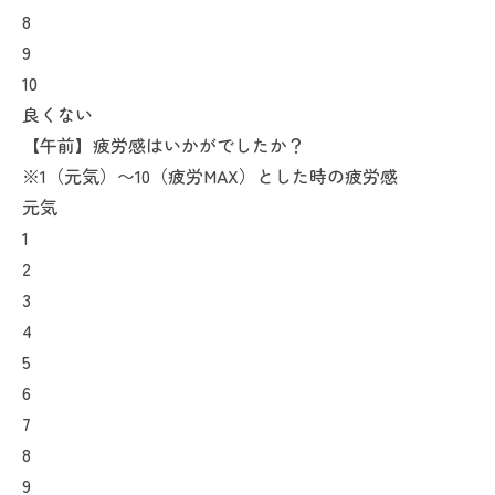
8
9
10
良くない
【午前】疲労感はいかがでしたか？
※1（元気）〜10（疲労MAX）とした時の疲労感
元気
1
2
3
4
5
6
7
8
9