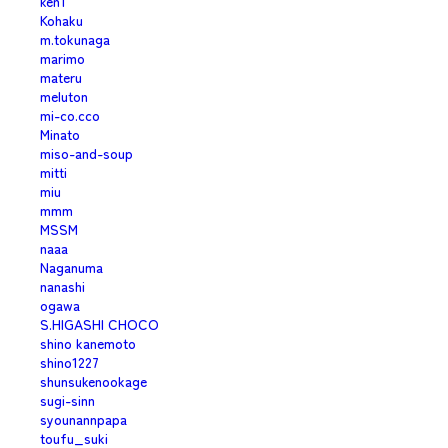
ken1
Kohaku
m.tokunaga
marimo
materu
meluton
mi-co.cco
Minato
miso-and-soup
mitti
miu
mmm
MSSM
naaa
Naganuma
nanashi
ogawa
S.HIGASHI CHOCO
shino kanemoto
shino1227
shunsukenookage
sugi-sinn
syounannpapa
toufu_suki