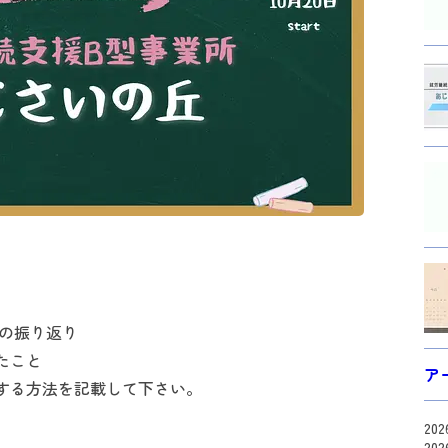
スの振り返り
たこと
ア
する方法を記載して下さい。
20
20