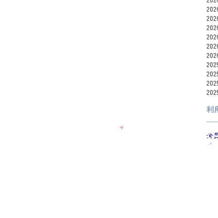
20
20
20
20
20
20
20
20
20
20
利
全
a0s
am
asu
ats
cho
fra
gum
ししました。
Hid
2026年2月25日
投稿者： Hide