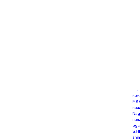
ima
Inn
iwa
K
次の投稿へ
kei
ken
Koh
m.t
mar
mat
mel
mi-
Min
mis
mitt
miu
mm
MS
naa
Nag
nan
oga
S.H
shi