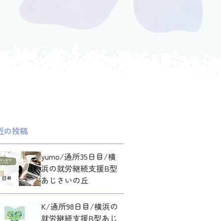
近の投稿
yumo/通所35日目/横
浜の就労継続支援B型
あじさいの丘
K/通所98日目/横浜の
就労継続支援B型あじ