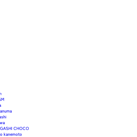
isfree353
moto
1
aku
okunaga
imo
eru
uton
co.cco
ato
o-and-soup
i
m
SM
a
anuma
ashi
wa
IGASHI CHOCO
no kanemoto