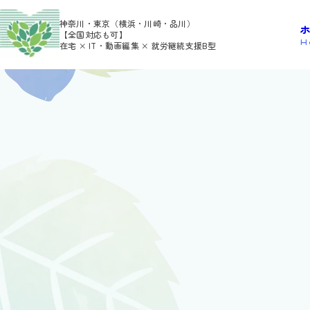
>
>
HOME
利用者さんの日報
Hide
神奈川・東京（横浜・川崎・品川）
【全国対応も可】
H
在宅 × IT・動画編集 × 就労継続支援B型