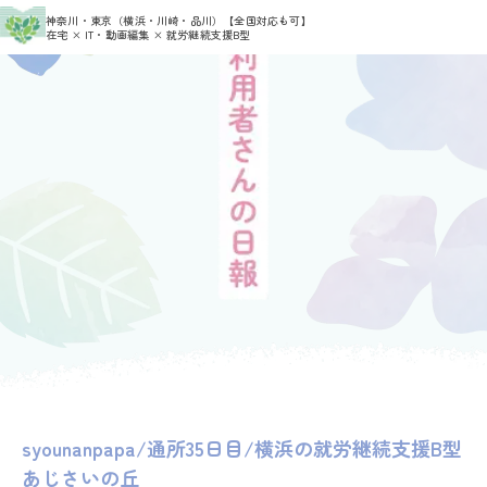
>
>
神奈川・東京（横浜・川崎・品川）
【全国対応も可】
HOME
利用者さんの日報
syounannpapa
在宅 × IT・動画編集 × 就労継続支援B型
syounanpapa/通所35日目/横浜の就労継続支援B型
あじさいの丘