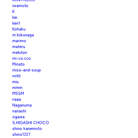
iwamoto
K
kei
ken1
Kohaku
m.tokunaga
marimo
materu
meluton
mi-co.cco
Minato
miso-and-soup
mitti
miu
mmm
MSSM
naaa
Naganuma
nanashi
ogawa
S.HIGASHI CHOCO
shino kanemoto
shino1227