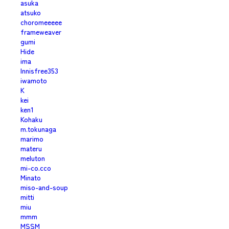
asuka
atsuko
choromeeeee
frameweaver
gumi
Hide
ima
Innisfree353
iwamoto
K
kei
ken1
Kohaku
m.tokunaga
marimo
materu
meluton
mi-co.cco
Minato
miso-and-soup
mitti
miu
mmm
MSSM