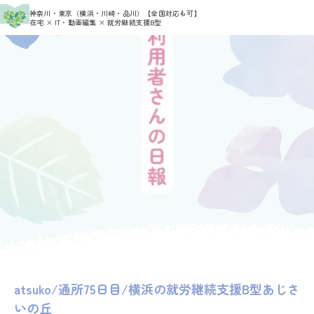
>
>
神奈川・東京（横浜・川崎・品川）
【全国対応も可】
HOME
利用者さんの日報
atsuko
在宅 × IT・動画編集 × 就労継続支援B型
atsuko/通所75日目/横浜の就労継続支援B型あじさ
いの丘