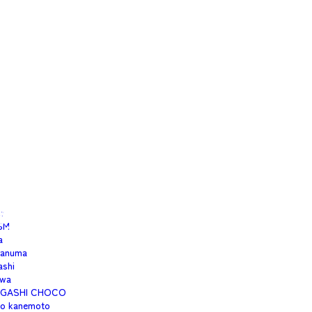
isfree353
moto
1
aku
okunaga
imo
eru
uton
co.cco
ato
o-and-soup
i
m
SM
a
anuma
ashi
wa
IGASHI CHOCO
no kanemoto