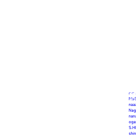
ima
2026年3月5日
投稿者： gumi
Inn
iwa
K
次の投稿へ
kei
ken
Koh
m.t
mar
mat
mel
mi-
Min
mis
mitt
miu
mm
MS
naa
Nag
nan
oga
S.H
shi