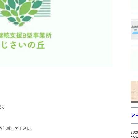
り 

ア
記載して下さい。 

20
20