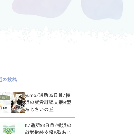
近の投稿
yumo/通所35日目/横
浜の就労継続支援B型
あじさいの丘
K/通所98日目/横浜の
就労継続支援B型あじ