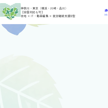
>
>
HOME
利用者さんの日報
gumi
神奈川・東京（横浜・川崎・品川）
【全国対応も可】
H
在宅 × IT・動画編集 × 就労継続支援B型