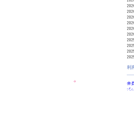
20
20
20
20
20
20
20
20
20
20
利
全
a0s
am
asu
ats
cho
fra
gum
Hid