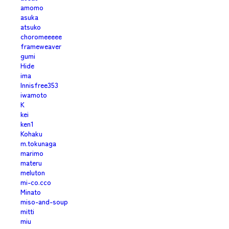
amomo
asuka
atsuko
choromeeeee
frameweaver
gumi
Hide
ima
Innisfree353
iwamoto
K
kei
ken1
Kohaku
m.tokunaga
marimo
materu
meluton
mi-co.cco
Minato
miso-and-soup
mitti
miu