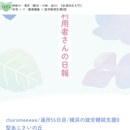
>
>
神奈川・東京（横浜・川崎・品川）
【全国対応も可】
HOME
利用者さんの日報
choromeeeee
在宅 × IT・動画編集 × 就労継続支援B型
choromeeeee/通所55日目/横浜の就労継続支援B
型あじさいの丘