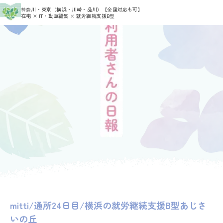
>
>
神奈川・東京（横浜・川崎・品川）
【全国対応も可】
HOME
利用者さんの日報
mitti
在宅 × IT・動画編集 × 就労継続支援B型
mitti/通所24日目/横浜の就労継続支援B型あじさ
いの丘