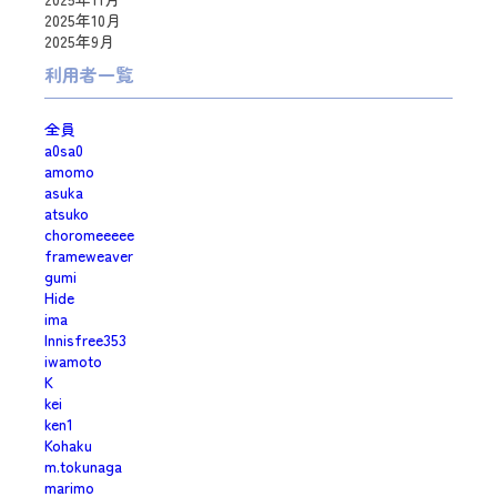
2025年10月
2025年9月
利用者一覧
全員
a0sa0
amomo
asuka
atsuko
choromeeeee
frameweaver
gumi
Hide
ima
Innisfree353
iwamoto
K
kei
ken1
Kohaku
m.tokunaga
marimo