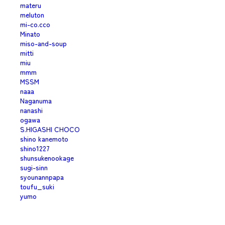
materu
meluton
mi-co.cco
Minato
miso-and-soup
mitti
miu
mmm
MSSM
naaa
Naganuma
nanashi
ogawa
S.HIGASHI CHOCO
shino kanemoto
shino1227
shunsukenookage
sugi-sinn
syounannpapa
toufu_suki
yumo