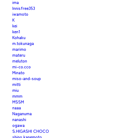
ima
Innisfree353
iwamoto
K
kei
ken1
Kohaku
m.tokunaga
marimo
materu
meluton
mi-co.cco
Minato
miso-and-soup
mitti
miu
mmm
MSSM
naaa
Naganuma
nanashi
ogawa
S.HIGASHI CHOCO
shino kanemoto