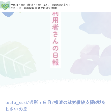
>
>
神奈川・東京（横浜・川崎・品川）
【全国対応も可】
HOME
利用者さんの日報
toufu_suki
在宅 × IT・動画編集 × 就労継続支援B型
toufu_suki/通所７日目/横浜の就労継続支援B型あ
じさいの丘