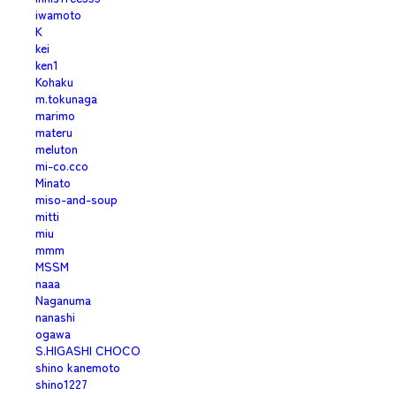
iwamoto
K
kei
ken1
Kohaku
m.tokunaga
marimo
materu
meluton
mi-co.cco
Minato
miso-and-soup
mitti
miu
mmm
MSSM
naaa
Naganuma
nanashi
ogawa
S.HIGASHI CHOCO
shino kanemoto
shino1227