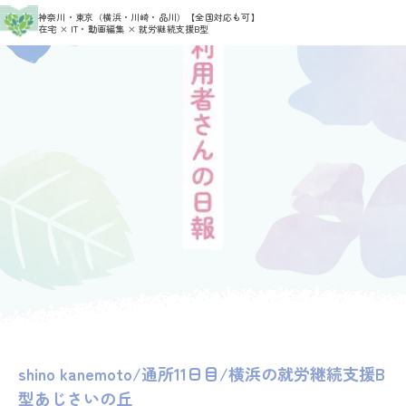
>
>
神奈川・東京（横浜・川崎・品川）
【全国対応も可】
HOME
利用者さんの日報
shino kanemoto
在宅 × IT・動画編集 × 就労継続支援B型
shino kanemoto/通所11日目/横浜の就労継続支援B
型あじさいの丘