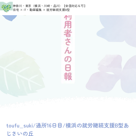
>
>
神奈川・東京（横浜・川崎・品川）
【全国対応も可】
HOME
利用者さんの日報
toufu_suki
在宅 × IT・動画編集 × 就労継続支援B型
toufu_suki/通所16日目/横浜の就労継続支援B型あ
じさいの丘