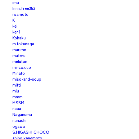
ima
Innisfree353
iwamoto
K
kei
ken1
Kohaku
m.tokunaga
marimo
materu
meluton
mi-co.cco
Minato
miso-and-soup
mitti
miu
mmm
MSSM
naaa
Naganuma
nanashi
ogawa
S.HIGASHI CHOCO
shino kanemoto