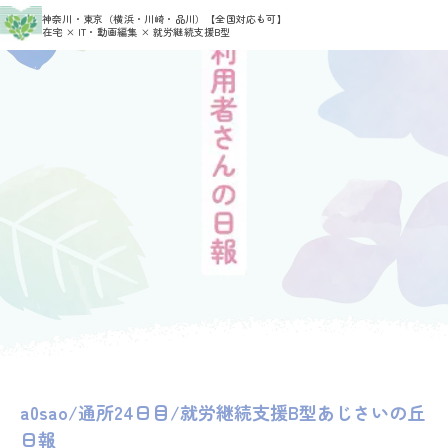
>
>
神奈川・東京（横浜・川崎・品川）
【全国対応も可】
HOME
利用者さんの日報
a0sa0
在宅 × IT・動画編集 × 就労継続支援B型
a0sao/通所24日目/就労継続支援B型あじさいの丘
日報