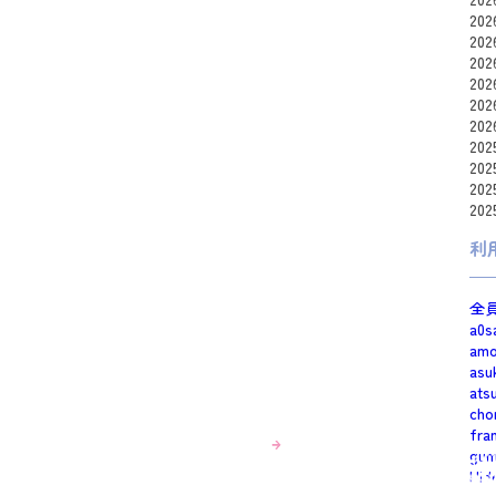
20
20
20
20
20
20
20
20
20
20
利
全
a0s
am
asu
ats
cho
fra
gum
Hid