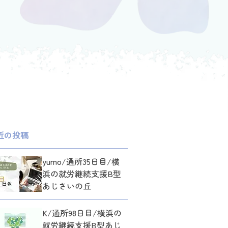
近の投稿
yumo/通所35日目/横
浜の就労継続支援B型
あじさいの丘
K/通所98日目/横浜の
就労継続支援B型あじ