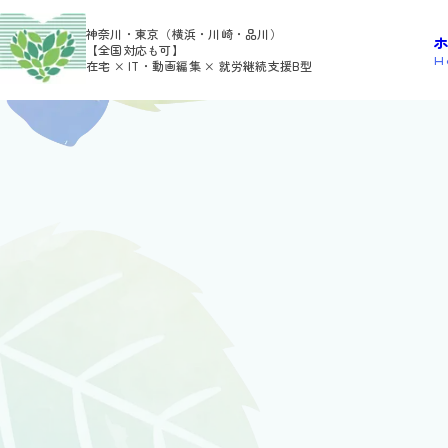
>
>
HOME
利用者さんの日報
miu
神奈川・東京（横浜・川崎・品川）
【全国対応も可】
H
在宅 × IT・動画編集 × 就労継続支援B型