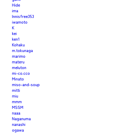
Hide
ima
Innisfree353
iwamoto
K
kei
ken1
Kohaku
m.tokunaga
marimo
materu
meluton
mi-co.cco
Minato
miso-and-soup
mitti
miu
mmm
MSSM
naaa
Naganuma
nanashi
ogawa