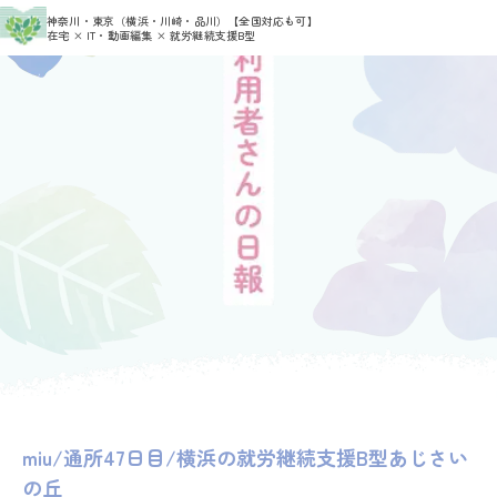
>
>
神奈川・東京（横浜・川崎・品川）
【全国対応も可】
HOME
利用者さんの日報
miu
在宅 × IT・動画編集 × 就労継続支援B型
miu/通所47日目/横浜の就労継続支援B型あじさい
の丘