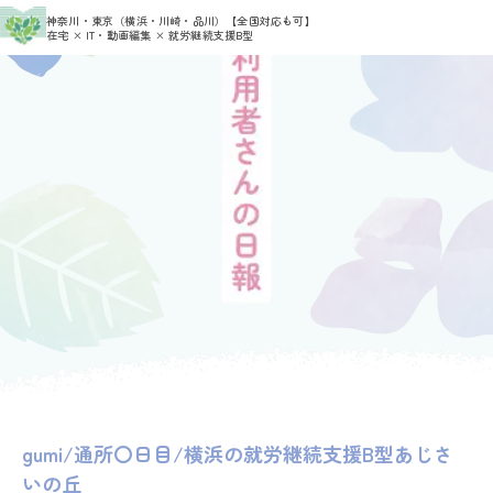
>
>
神奈川・東京（横浜・川崎・品川）
【全国対応も可】
HOME
利用者さんの日報
gumi
在宅 × IT・動画編集 × 就労継続支援B型
gumi/通所〇日目/横浜の就労継続支援B型あじさ
いの丘