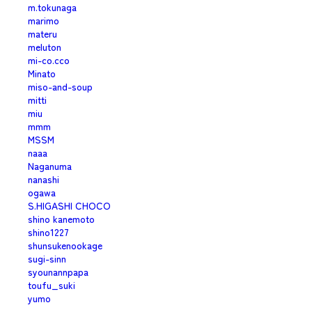
m.tokunaga
marimo
materu
meluton
mi-co.cco
Minato
miso-and-soup
mitti
miu
mmm
MSSM
naaa
Naganuma
nanashi
ogawa
S.HIGASHI CHOCO
shino kanemoto
shino1227
shunsukenookage
sugi-sinn
syounannpapa
toufu_suki
yumo