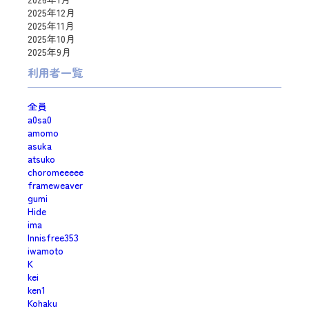
2025年12月
2025年11月
2025年10月
2025年9月
利用者一覧
全員
a0sa0
amomo
asuka
atsuko
choromeeeee
frameweaver
gumi
Hide
ima
Innisfree353
iwamoto
K
kei
ken1
Kohaku