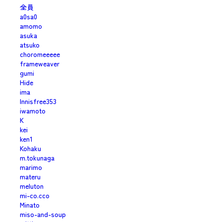
全員
a0sa0
amomo
asuka
atsuko
choromeeeee
frameweaver
gumi
Hide
ima
Innisfree353
iwamoto
K
kei
ken1
Kohaku
m.tokunaga
marimo
materu
meluton
mi-co.cco
Minato
miso-and-soup