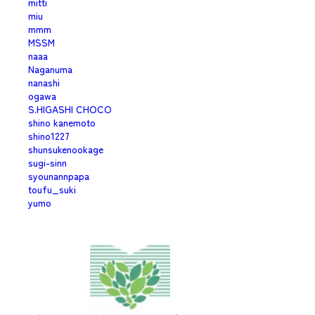
mitti
miu
mmm
MSSM
naaa
Naganuma
nanashi
ogawa
S.HIGASHI CHOCO
shino kanemoto
shino1227
shunsukenookage
sugi-sinn
syounannpapa
toufu_suki
yumo