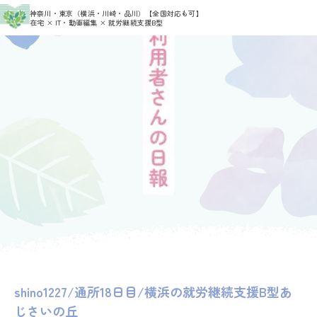
>
>
神奈川・東京（横浜・川崎・品川）
【全国対応も可】
HOME
利用者さんの日報
shino1227
在宅 × IT・動画編集 × 就労継続支援B型
shino1227/通所18日目/横浜の就労継続支援B型あ
じさいの丘