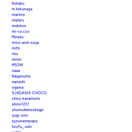
Kohaku
m.tokunaga
marimo
materu
meluton
mi-co.cco
Minato
miso-and-soup
mitti
miu
mmm
MSSM
naaa
Naganuma
nanashi
ogawa
S.HIGASHI CHOCO
shino kanemoto
shino1227
shunsukenookage
sugi-sinn
syounannpapa
toufu_suki
yumo