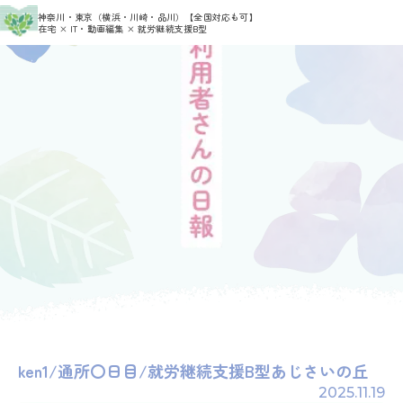
>
>
神奈川・東京（横浜・川崎・品川）
【全国対応も可】
HOME
利用者さんの日報
admin_ajisai
在宅 × IT・動画編集 × 就労継続支援B型
ken1/通所〇日目/就労継続支援B型あじさいの丘
2025.11.19