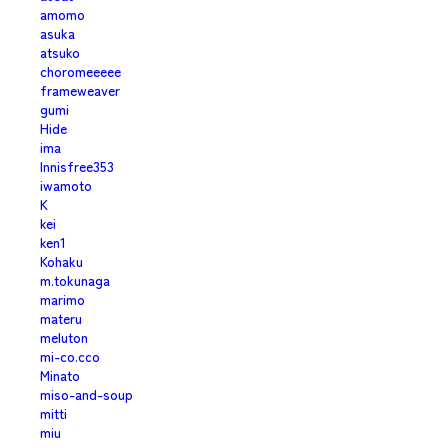
amomo
asuka
atsuko
choromeeeee
frameweaver
gumi
Hide
ima
Innisfree353
iwamoto
K
kei
ken1
Kohaku
m.tokunaga
marimo
materu
meluton
mi-co.cco
Minato
miso-and-soup
mitti
miu