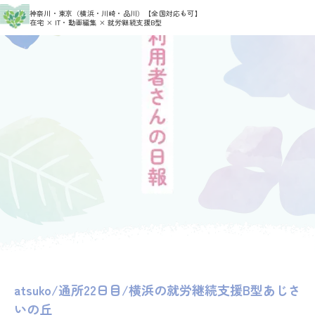
>
>
神奈川・東京（横浜・川崎・品川）
【全国対応も可】
HOME
利用者さんの日報
atsuko
在宅 × IT・動画編集 × 就労継続支援B型
atsuko/通所22日目/横浜の就労継続支援B型あじさ
いの丘