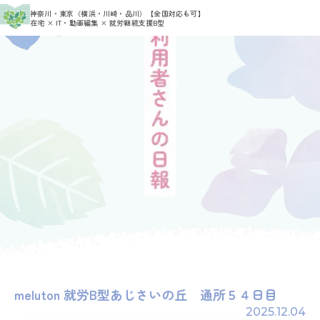
>
>
神奈川・東京（横浜・川崎・品川）
【全国対応も可】
HOME
利用者さんの日報
meluton
在宅 × IT・動画編集 × 就労継続支援B型
meluton 就労B型あじさいの丘 通所５４日目
2025.12.04