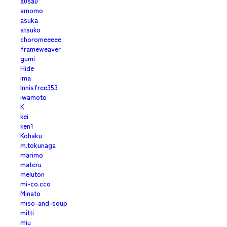
a0sa0
amomo
asuka
atsuko
choromeeeee
frameweaver
gumi
Hide
ima
Innisfree353
iwamoto
K
kei
ken1
Kohaku
m.tokunaga
marimo
materu
meluton
mi-co.cco
Minato
miso-and-soup
mitti
miu