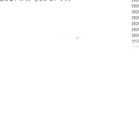
20
20
20
20
20
20
20
20
20
20
利
全
a0s
2025年12月11日
投稿者： choromeeeee
am
asu
ats
次の投稿へ
cho
fra
gum
Hid