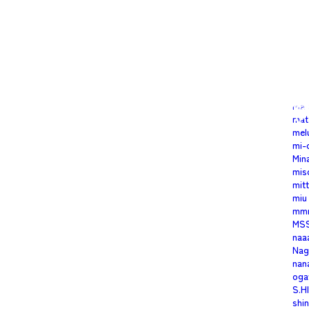
ima
Inn
iwa
K
kei
ken
Koh
m.t
mar
mat
mel
mi-
Min
mis
mitt
miu
mm
MS
naa
Nag
nan
oga
S.H
shi