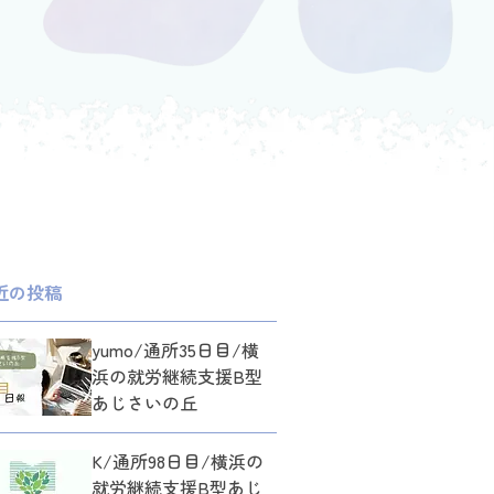
近の投稿
yumo/通所35日目/横
浜の就労継続支援B型
あじさいの丘
K/通所98日目/横浜の
就労継続支援B型あじ