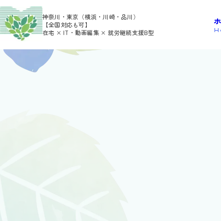
>
>
HOME
利用者さんの日報
chor
神奈川・東京（横浜・川崎・品川）
【全国対応も可】
H
在宅 × IT・動画編集 × 就労継続支援B型