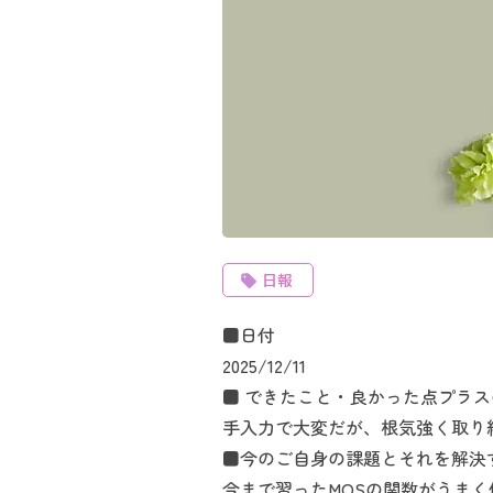
日報
■日付
2025/12/11
■ できたこと・良かった点プラ
手入力で大変だが、根気強く取り
■今のご自身の課題とそれを解決
今まで習ったMOSの関数がうま