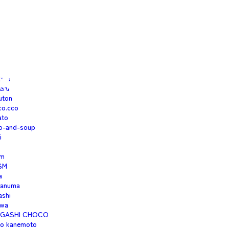
isfree353
moto
1
aku
okunaga
imo
eru
uton
co.cco
ato
o-and-soup
i
m
SM
a
anuma
ashi
wa
IGASHI CHOCO
no kanemoto