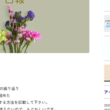
スの振り返り
ア
組めた
する方法を記載して下さい。
20
く使えないので、もどかしいです。
20