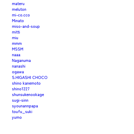
materu
meluton
mi-co.cco
Minato
miso-and-soup
mitti
miu
mmm
MSSM
naaa
Naganuma
nanashi
ogawa
S.HIGASHI CHOCO
shino kanemoto
shino1227
shunsukenookage
sugi-sinn
syounannpapa
toufu_suki
yumo