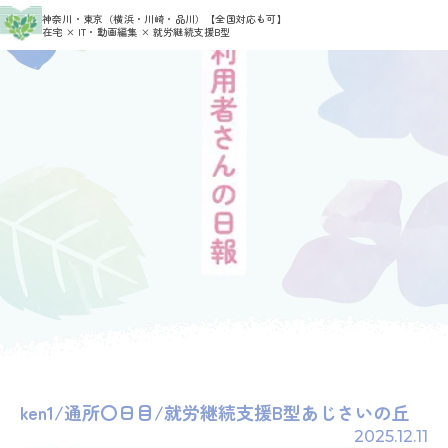
>
>
神奈川・東京（横浜・川崎・品川）
【全国対応も可】
HOME
利用者さんの日報
admin_ajisai
在宅 × IT・動画編集 × 就労継続支援B型
ken1/通所〇日目/就労継続支援B型あじさいの丘
2025.12.11