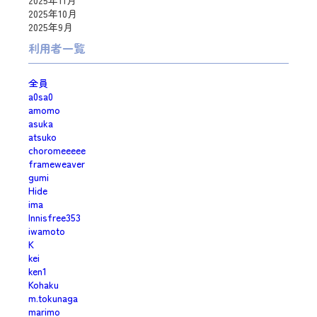
2025年11月
2025年10月
2025年9月
利用者一覧
全員
a0sa0
amomo
asuka
atsuko
choromeeeee
frameweaver
gumi
Hide
ima
Innisfree353
iwamoto
K
kei
ken1
Kohaku
m.tokunaga
marimo