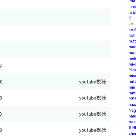
ima
Inn
iwa
K
kei
ken
Koh
m.t
mar
mat
mel
mi-
容
Min
mis
0
youtube視聴
mitt
miu
mm
0
youtube視聴
MS
naa
Nag
0
youtube視聴
nan
oga
S.H
0
youtube視聴
shi