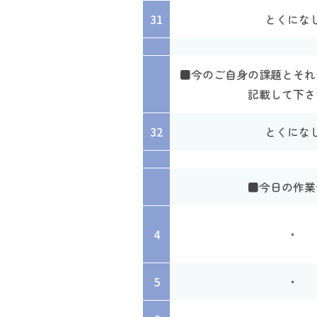
31
とくにな
■今のご自身の課題とそれ
記載して下さ
32
とくにな
■今日の作業
4
・
5
・