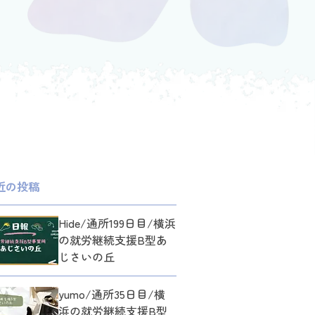
近の投稿
Hide/通所199日目/横浜
の就労継続支援B型あ
じさいの丘
yumo/通所35日目/横
浜の就労継続支援B型