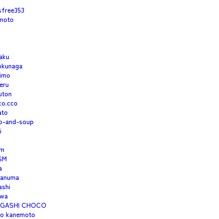
isfree353
moto
1
aku
okunaga
imo
eru
uton
co.cco
ato
o-and-soup
i
m
SM
a
anuma
ashi
wa
IGASHI CHOCO
no kanemoto