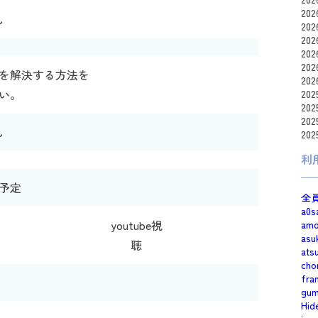
20
し
20
20
20
20
を解決する方法を
20
い。
20
20
20
し
20
利
予定
全
a0s
youtube視
am
asu
聴
ats
cho
fra
gum
Hid