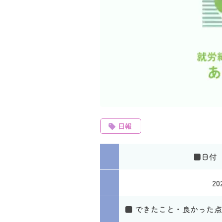
日報
■日付
20
■ できたこと・良かった