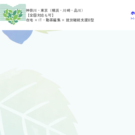
>
>
HOME
利用者さんの日報
melut
神奈川・東京（横浜・川崎・品川）
【全国対応も可】
H
在宅 × IT・動画編集 × 就労継続支援B型