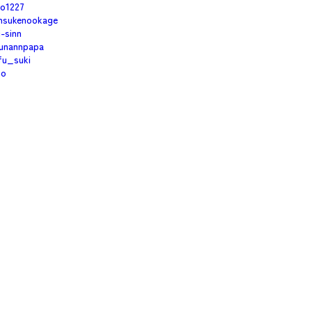
no1227
nsukenookage
i-sinn
unannpapa
fu_suki
mo