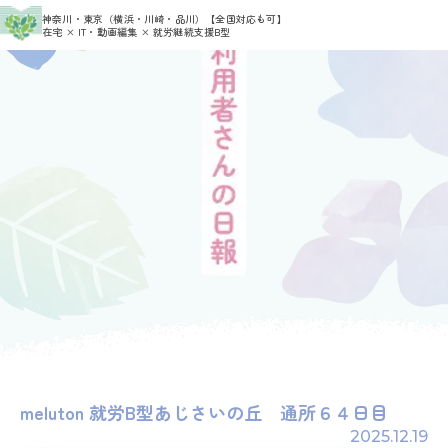
>
>
神奈川・東京（横浜・川崎・品川）
【全国対応も可】
HOME
利用者さんの日報
meluton
在宅 × IT・動画編集 × 就労継続支援B型
meluton 就労B型あじさいの丘 通所６４日目
2025.12.19