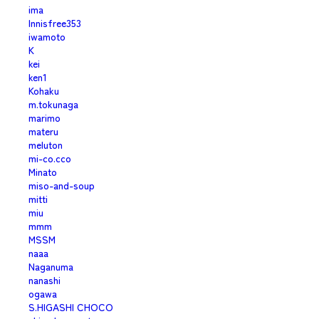
ima
Innisfree353
iwamoto
K
kei
ken1
Kohaku
m.tokunaga
marimo
materu
meluton
mi-co.cco
Minato
miso-and-soup
mitti
miu
mmm
MSSM
naaa
Naganuma
nanashi
ogawa
S.HIGASHI CHOCO