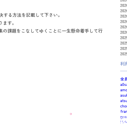
20
20
決する方法を記載して下さい。
20
20
ります。
20
集の課題をこなしてゆくことに一生懸命着手して行
20
20
20
20
20
利
全
a0s
am
asu
ats
cho
fra
gum
Hid