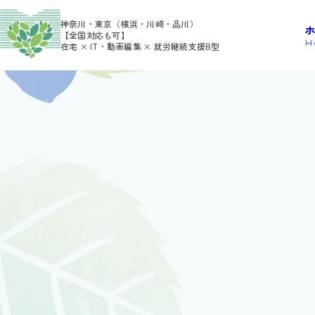
>
>
HOME
利用者さんの日報
mi-co
神奈川・東京（横浜・川崎・品川）
【全国対応も可】
H
在宅 × IT・動画編集 × 就労継続支援B型