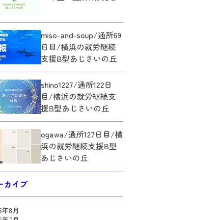
miso-and-soup/通所69
日目/横浜の就労継続
支援B型あじさいの丘
shino1227/通所122日
目/横浜の就労継続支
援B型あじさいの丘
ogawa/通所127日目/横
浜の就労継続支援B型
あじさいの丘
ーカイブ
26年8月
26年7月