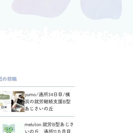
近の投稿
yumo/通所34日目/横
浜の就労継続支援B型
あじさいの丘
meluton 就労B型あじさ
いの丘 通所11カ月目