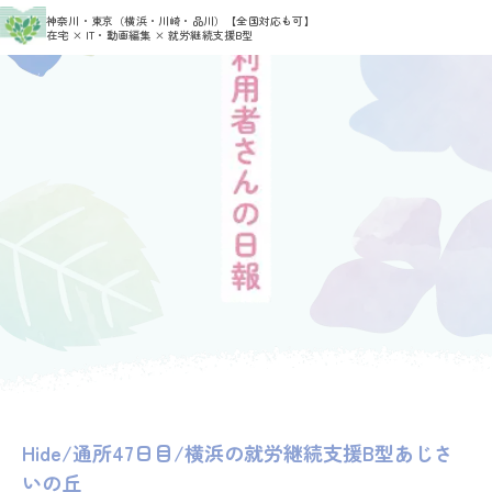
>
>
神奈川・東京（横浜・川崎・品川）
【全国対応も可】
HOME
利用者さんの日報
Hide
在宅 × IT・動画編集 × 就労継続支援B型
Hide/通所47日目/横浜の就労継続支援B型あじさ
いの丘