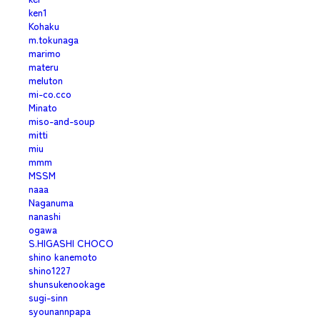
ken1
Kohaku
m.tokunaga
marimo
materu
meluton
mi-co.cco
Minato
miso-and-soup
mitti
miu
mmm
MSSM
naaa
Naganuma
nanashi
ogawa
S.HIGASHI CHOCO
shino kanemoto
shino1227
shunsukenookage
sugi-sinn
syounannpapa